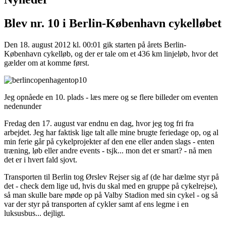
Blev nr. 10 i Berlin-København cykelløbet
Den 18. august 2012 kl. 00:01 gik starten på årets Berlin-
København cykelløb, og der er tale om et 436 km linjeløb, hvor det
gælder om at komme først.
Jeg opnåede en 10. plads - læs mere og se flere billeder om eventen
nedenunder
Fredag den 17. august var endnu en dag, hvor jeg tog fri fra
arbejdet. Jeg har faktisk lige talt alle mine brugte feriedage op, og al
min ferie går på cykelprojekter af den ene eller anden slags - enten
træning, løb eller andre events - tsjk... mon det er smart? - nå men
det er i hvert fald sjovt.
Transporten til Berlin tog Ørslev Rejser sig af (de har dælme styr på
det - check dem lige ud, hvis du skal med en gruppe på cykelrejse),
så man skulle bare møde op på Valby Stadion med sin cykel - og så
var der styr på transporten af cykler samt af ens legme i en
luksusbus... dejligt.