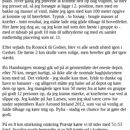
plads. Hver gang jeg prøvede at komme helt op bag vognen, så blev
jeg presset ud, så jeg forsøgte at ligge i 2. position, men med en
bakke og masser af vind, måtte jeg igen med kun 100 meter opgive
at komme op til førerfeltet. Typisk - to forsøg - brugte masser af
kræfter - intet resultat, jeg måtte lade mig glide tilbage til hovedfeltet.
Her førte jeg dog an, og jeg kom ind som den første i gruppe to -
med et tidstab på godt 10 min til udbryderne og med en samlet
midlertidig placering som nr. 11.
Efter sejlads fra Rostock til Gedser, blev vi alle sendt afsted igen i
Gedser. De første 2 km skulle være rolige, men herefter gik det igen
stærkt.
Bo Hamburgers strategi gik ud på at gennemføre det eneste depot,
efter 70 km, meget hurtigt, så ikke alle de normale baghjulsryttere
kom med ud. Det virkede - jeg skulle kun tisse, fylde to dunke og
have to bananer - og alligevel måtte jeg halse ud af depot og køre
dem op igen. Jeg manglede igen kun 50 meter fra at køre en gruppe
på godt 12 personer op, da jeg kunne mærke, at kræfterne var ved at
slippe op. Jeg kaldte på Jan Larsen, som jeg skal være crew for
under septembers Race Around Ireland 2012, som var så venlig at
falde tilbage og køre mig op. Pyha - stadig en chance for at gøre det
godt.
På en 8 km strækning omkring Præstø kørte vi til tider med 51-53
km/t, hvorfor nogle begyndte at se lidt trætte ud i koderne.