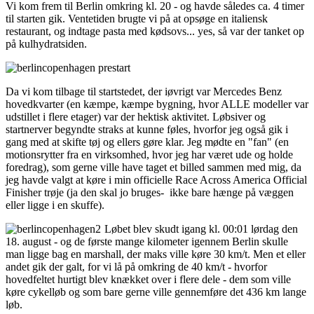
Vi kom frem til Berlin omkring kl. 20 - og havde således ca. 4 timer
til starten gik. Ventetiden brugte vi på at opsøge en italiensk
restaurant, og indtage pasta med kødsovs... yes, så var der tanket op
på kulhydratsiden.
Da vi kom tilbage til startstedet, der iøvrigt var Mercedes Benz
hovedkvarter (en kæmpe, kæmpe bygning, hvor ALLE modeller var
udstillet i flere etager) var der hektisk aktivitet. Løbsiver og
startnerver begyndte straks at kunne føles, hvorfor jeg også gik i
gang med at skifte tøj og ellers gøre klar. Jeg mødte en "fan" (en
motionsrytter fra en virksomhed, hvor jeg har været ude og holde
foredrag), som gerne ville have taget et billed sammen med mig, da
jeg havde valgt at køre i min officielle Race Across America Official
Finisher trøje (ja den skal jo bruges- ikke bare hænge på væggen
eller ligge i en skuffe).
Løbet blev skudt igang kl. 00:01 lørdag den
18. august - og de første mange kilometer igennem Berlin skulle
man ligge bag en marshall, der maks ville køre 30 km/t. Men et eller
andet gik der galt, for vi lå på omkring de 40 km/t - hvorfor
hovedfeltet hurtigt blev knækket over i flere dele - dem som ville
køre cykelløb og som bare gerne ville gennemføre det 436 km lange
løb.