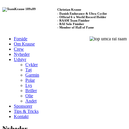
Christian Krause
- Danish Endurance & Ultra Cyclist
- Official 6 x World Record Holder
- RAAM Team Finisher
- RAI Solo Finisher
- Member of Hall of Fame
Forside
Om Krause
Crew
Nyheder
Udstyr
Cykler
Tøj
Garmin
Polar
Lys
Briller
Olie
Andet
Sponsorer
Tips & Tricks
Kontakt
Nyheder