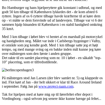
Bo Hamburger og hans hjælperyttere gik konstant i udbrud, og med
godt 50 km tilbage til København lykkedes det - de kom afsted 6
ryttere. Ingen af os 6 ryttere tilbage havde kræfterne til at køre dem
op - vi måtte se dem forsvinde ud af landevejen. Tilbage var vi 6 der
sammen hjalp hinanden til København i en stabil hastighed omkring
35 km/t.
Med 3 km tilbage i løbet blev vi hentet af en marshall på motorcykel
og hastigheden steg. Målet var inde i Carlsbergs bygninger i Valby,
et område som jeg kendte godt. Med 1 km tilbage satte jeg et højt
tempo, og med mange sving og en bakke inden mål kunne jeg køre
over målstregen som den første i anden gruppe.
Det rakte til en samlet placering som nr. 10 i løbet - en såkaldt "top-
10" placering, som er tilfredsstillende.
På målstregen stod Jan Larsen (der blev samlet nr. 5) og klappede os
ind. Flot kørt af Jan - der helt sikkert er klar til Race Around Ireland
i september. Følg Jan på
www.project-raam.com
.
Tak for hjælpen med at køre mig op til førerfeltet efter depot i
Vordingborg - også selvom jeg senere ikke kunne hænge på feltet...