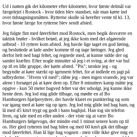
Ud i natten gik det kilometer efter kilometer, hvor første delmål var
færgelejet i Rostock - hvor tiden blev standset, når man kørte ind
over tidstagningsmåtten. Rytterne skulle så herefter vente til kl. 13,
hvor første færge for rytterne blev sendt afsted.
Jeg fulgte fint med førerfeltet mod Rostock, men begik desværre en
taktisk brøler - hvilket betød, at jeg ikke kom med det afgørende
udbrud - 10 ryttere kom afsted. Jeg havde lige taget en god føring,
og besluttede at lade andre komme til og tage føringer. Jeg gled
derfor helt ned bagi feltet, og regnede med, at kunne sidde der og
samler kræfter. Efter nogle minutter så jeg i et sving, at der var hul
op til en lille gruppe, der kørte afsted. "Pis"; tænkte jeg - og
begyndte at køre stærkt op igennem feltet, for at indlede en jagt på
udbryderne. "Hvem vil med"; råbte jeg - men ingen svarede, jeg var
alene i forsøget på at køre dem op. Efter 8 minutters kamp måtte jeg
opgive - kun 50 meter bagved feltet var der udsolgt, jeg kunne ikke
hente dem. Jeg lod mig glide tilbage, og mødte en af Bo
Hamburgers hjælperyttere, der havde klaret en punktering og som
var igang med at køre sig op igen. Jeg lod mig glide ind bag ham, og
lå med 45 km/t trygt og godt i hans baghjul. Han tog sin telefon
frem, og tale med en eller anden - der viste sig at være Bo
Hamburgers følgevogn, der mindre end 1 minut senere kom op til
os. Her gled rytteren ind bag bilen og med 60 km/t gik det tilbage
mod førerfeltet. Han lå lige bag vognen - men ville ikke give mig en