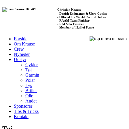
Christian Krause
- Danish Endurance & Ultra Cyclist
- Official 6 x World Record Holder
- RAAM Team Finisher
- RAI Solo Finisher
- Member of Hall of Fame
Forside
Om Krause
Crew
Nyheder
Udstyr
Cykler
Tøj
Garmin
Polar
Lys
Briller
Olie
Andet
Sponsorer
Tips & Tricks
Kontakt
Tøj