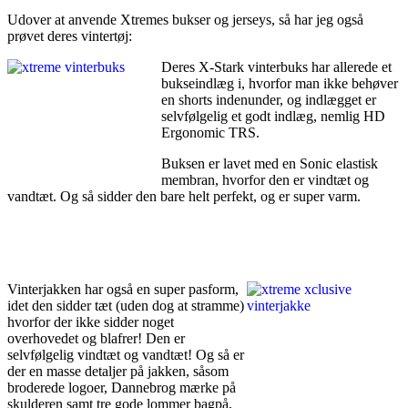
Udover at anvende Xtremes bukser og jerseys, så har jeg også
prøvet deres vintertøj:
Deres X-Stark vinterbuks har allerede et
bukseindlæg i, hvorfor man ikke behøver
en shorts indenunder, og indlægget er
selvfølgelig et godt indlæg, nemlig HD
Ergonomic TRS.
Buksen er lavet med en Sonic elastisk
membran, hvorfor den er vindtæt og
vandtæt. Og så sidder den bare helt perfekt, og er super varm.
Vinterjakken har også en super pasform,
idet den sidder tæt (uden dog at stramme)
hvorfor der ikke sidder noget
overhovedet og blafrer! Den er
selvfølgelig vindtæt og vandtæt! Og så er
der en masse detaljer på jakken, såsom
broderede logoer, Dannebrog mærke på
skulderen samt tre gode lommer bagpå,