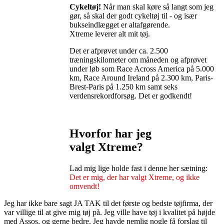
Cykeltøj!
Når man skal køre så langt som jeg
gør, så skal der godt cykeltøj til - og især
bukseindlægget er altafgørende.
Xtreme leverer alt mit tøj.
Det er afprøvet under ca. 2.500
træningskilometer om måneden og afprøvet
under løb som Race Across America på 5.000
km, Race Around Ireland på 2.300 km, Paris-
Brest-Paris på 1.250 km samt seks
verdensrekordforsøg. Det er godkendt!
Hvorfor har jeg
valgt Xtreme?
Lad mig lige holde fast i denne her sætning:
Det er mig, der har valgt Xtreme, og ikke
omvendt!
Jeg har ikke bare sagt JA TAK til det første og bedste tøjfirma, der
var villige til at give mig tøj på. Jeg ville have tøj i kvalitet på højde
med Assos, og gerne bedre. Jeg havde nemlig nogle få forslag til