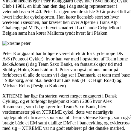
Virksomhedens ejer Peter Konggaard begyndte i Svendborg Cykle
Club i 1981, en klub han den dag i dag stadig repræsenterer i
veteranklassen H-40. Peter har igennem de sidste 30 år prøvet lidt af
hvert indenfor cykelsporten. Han kører licensløb stort set hver
weekend i sæsonen, har kravlet hen over Alperne i Trans Alp
Challenge på MTB, er blevet smadret i La Claude Criquielion i
Belgien samt han kører Mallorca tyndt hvert år i Påsken.
Peter Konggaard har tidligere været direktør for Cycleurope DK
A/S (Peugeot Cykler), hvor han var med i opstarten af Team home
Jack&Jones (i dag Team Saxo Bank), en fantastisk sjov tid med
Skibby, Holm, Sandstød m.fl. Peter var også primus motor på
forløberen til alle de teams vi i dag ser i Danmark, et team med base
i Silkeborg, som bl.a. bestod af Lars Bak (HTC High Road) og
Michael Reihs (Designa Køkken).
XTREME har lige fra starten været meget engageret i Dansk
Cykling, og et forløbigt højdepunkt kom i 2005 hvor Alex
Rasmussen, som i dag kører for Team Saxo Bank, blev
verdensmester på en XTREME cykel, dette var naturligvis
højdepunktet i firmaets sponsorat af Team Odense Energi, som også
bragte både et EM samt utallige DM’er i banecykling og cyklecross
med sig – XTREME var nu godt etableret på det danske marked.