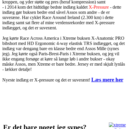
kroppen, og yder støtte og pres (heraf kompression) samt
- i 2014 kom det hidtidige bedste indlæg kaldet
X-Pressure
- dette
indlæg gør buksen bedre end såvel Assos som andre - de er
suveræne. Har cyklet Race Around Ireland (2.300 km) i dette
indlæg samt sat flere af mine verdensrekorder med X-pressure
indlægget, og det er suverænt.
Jeg kørte Race Across America i Xtreme buksen X-Anatomic PRO
bibshort med HD Ergonomic 4-way elastisk TRS indlægget, og det
indlæg var dengang bare en klasse bedre end Assos Mille (synes
jeg). Jeg kørte også Paris-Brest-Paris i Xtreme buksen, og jeg vil
ikke engang forsøge at køre så lange løb i andre bukser - okay
måske Assos, men Xtreme er bare bedre. Jersey er med skjult lynlås
- lækker detalje!
Læs mere her
Nyeste indlæg er X-pressure og det er suverænt!
Er det bare noget jeg synes?