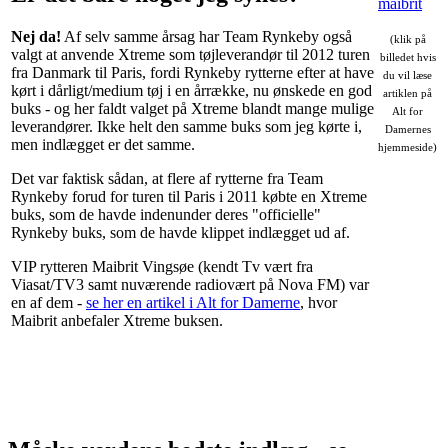
Nej da!
Af selv samme årsag har Team Rynkeby også
(klik på
valgt at anvende Xtreme som tøjleverandør til 2012 turen
billedet hvis
fra Danmark til Paris, fordi Rynkeby rytterne efter at have
du vil læse
kørt i dårligt/medium tøj i en årrække, nu ønskede en god
artiklen på
buks - og her faldt valget på Xtreme blandt mange mulige
Alt for
leverandører. Ikke helt den samme buks som jeg kørte i,
Damernes
men indlægget er det samme.
hjemmeside)
Det var faktisk sådan, at flere af rytterne fra Team
Rynkeby forud for turen til Paris i 2011 købte en Xtreme
buks, som de havde indenunder deres "officielle"
Rynkeby buks, som de havde klippet indlægget ud af.
VIP rytteren Maibrit Vingsøe (kendt Tv vært fra
Viasat/TV3 samt nuværende radiovært på Nova FM) var
en af dem -
se her en artikel i Alt for Damerne
, hvor
Maibrit anbefaler Xtreme buksen.