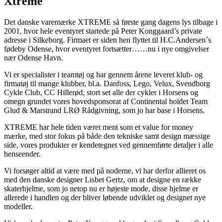
Xtreme
Det danske varemærke XTREME så første gang dagens lys tilbage i
2001, hvor hele eventyret startede på Peter Konggaard’s private
adresse i Silkeborg. Firmaet er siden hen flyttet til H.C.Andersen´s
fødeby Odense, hvor eventyret fortsætter……nu i nye omgivelser
nær Odense Havn.
Vi er specialister i teamtøj og har gennem årene leveret klub- og
firmatøj til mange klubber, bl.a. Danfoss, Lego, Velux, Svendborg
Cykle Club, CC Hillerød, stort set alle der cykler i Horsens og
omegn grundet vores hovedsponsorat af Continental holdet Team
Glud & Marstrand LRØ Rådgivning, som jo har base i Horsens.
XTREME har hele tiden været ment som et value for money
mærke, med stor fokus på både den tekniske samt design mæssige
side, vores produkter er kendetegnet ved gennemførte detaljer i alle
henseender.
Vi forsøger altid at være med på noderne, vi har derfor allieret os
med den danske designer Lisbet Gertz, om at designe en række
skaterhjelme, som jo netop nu er højeste mode, disse hjelme er
allerede i handlen og der bliver løbende udviklet og designet nye
modeller.