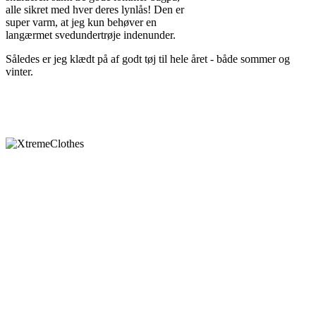
alle sikret med hver deres lynlås! Den er
super varm, at jeg kun behøver en
langærmet svedundertrøje indenunder.
Således er jeg klædt på af godt tøj til hele året - både sommer og
vinter.