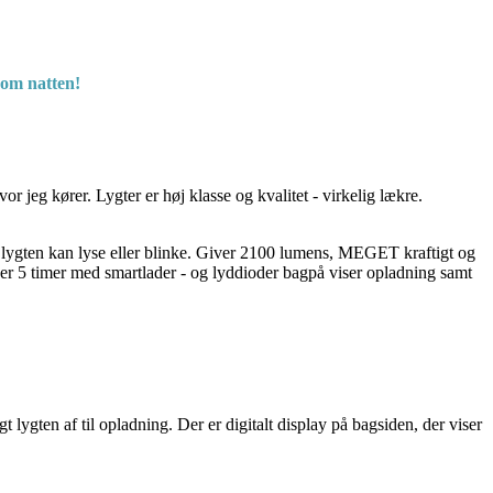
e om natten!
r jeg kører. Lygter er høj klasse og kvalitet - virkelig lækre.
d lygten kan lyse eller blinke. Giver 2100 lumens, MEGET kraftigt og
d er 5 timer med smartlader - og lyddioder bagpå viser opladning samt
t lygten af til opladning. Der er digitalt display på bagsiden, der viser