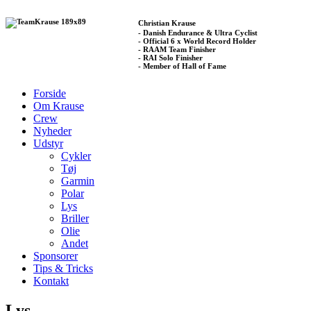
Christian Krause
- Danish Endurance & Ultra Cyclist
- Official 6 x World Record Holder
- RAAM Team Finisher
- RAI Solo Finisher
- Member of Hall of Fame
Forside
Om Krause
Crew
Nyheder
Udstyr
Cykler
Tøj
Garmin
Polar
Lys
Briller
Olie
Andet
Sponsorer
Tips & Tricks
Kontakt
Lys