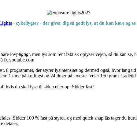
Lights
- cykellygter - der giver dig så godt lys, at du kan køre og s
e lovpligtigt, men lys som rent faktisk oplyser vejen, så du kan se, hvo
 på fx youtube.com
æt, 8 programmer, der styrer lysintensitet og dermed også, hvor lang ti
llem 1 time på kraftigst og 24 timer på laveste. Vejer 150 gram. Ladeti
af, hvis du skal lyse til siden eller op. Sidder fast!
efales. Sidder 100 % fast på styret, og med quick snap lås tager du hurtig
e detaler.