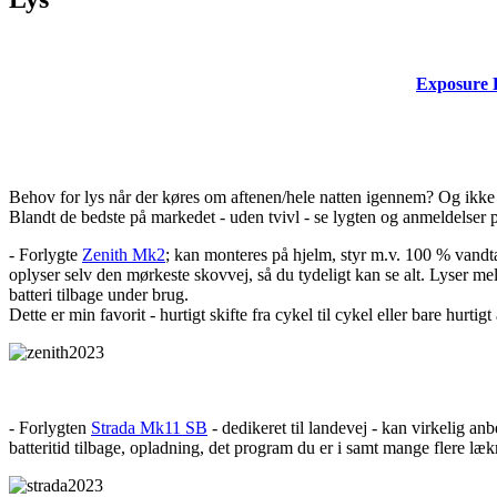
Exposure 
Behov for lys når der køres om aftenen/hele natten igennem? Og ikke bar
Blandt de bedste på markedet - uden tvivl - se lygten og anmeldelser
- Forlygte
Zenith Mk2
; kan monteres på hjelm, styr m.v. 100 % vandt
oplyser selv den mørkeste skovvej, så du tydeligt kan se alt. Lyser me
batteri tilbage under brug.
Dette er min favorit - hurtigt skifte fra cykel til cykel eller bare hurtigt 
- Forlygten
Strada Mk11 SB
- dedikeret til landevej - kan virkelig anb
batteritid tilbage, opladning, det program du er i samt mange flere lækr