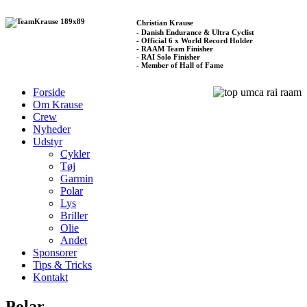
Christian Krause
- Danish Endurance & Ultra Cyclist
- Official 6 x World Record Holder
- RAAM Team Finisher
- RAI Solo Finisher
- Member of Hall of Fame
Forside
Om Krause
Crew
Nyheder
Udstyr
Cykler
Tøj
Garmin
Polar
Lys
Briller
Olie
Andet
Sponsorer
Tips & Tricks
Kontakt
Polar