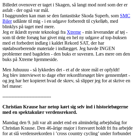
Billedet ovenover er taget i Skagen, så langt mod nord som der er
asfalt - der også var mål.
I baggrunden kan man se den fantastiske Skoda Superb, som
SMC
Biler
udlånte til mig - i en udgave forberedt til cykelløb, med
blinklys på taget med mere.
Jeg er iklædt nyeste teknologi fra
Xtreme
- min leverandør af tøj -
som til dette forsøg har givet mig en hel ny udgave af top-buksen
med et forbedret indlæg i kaldet Rekord SAT, der har
stødabsorberende materiale i indlægget. Jeg havde INGEN
problemer med bagdelen - den buks er suveræn. Læs mere om den
buks på Xtreme hjemmeside.
Men Juhuuuu - så lykkedes det - et af de store mål er opfyldt!
Jeg blev interviewet to dage efter rekordforsøget blev gennemført -
og jeg har her kopieret hvad de skrev, så slipper jeg for at skrive en
hel masse:
--------------------------------
Christian Krause har netop kørt sig selv ind i historiebøgerne
med en spektakulær verdensrekord.
Mandag den 9. juli var alt andet end en almindelig arbejdsdag for
Christian Krause. Den 46-årige major i forsvaret holdt fri fra arbejde
for at slå verdensrekorden i ’cross country cycling’ under forbundet