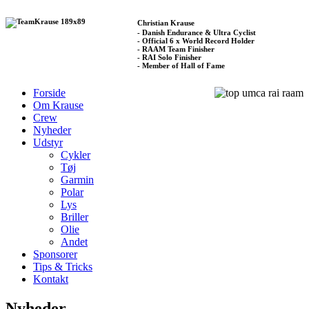
Christian Krause
- Danish Endurance & Ultra Cyclist
- Official 6 x World Record Holder
- RAAM Team Finisher
- RAI Solo Finisher
- Member of Hall of Fame
Forside
Om Krause
Crew
Nyheder
Udstyr
Cykler
Tøj
Garmin
Polar
Lys
Briller
Olie
Andet
Sponsorer
Tips & Tricks
Kontakt
Nyheder