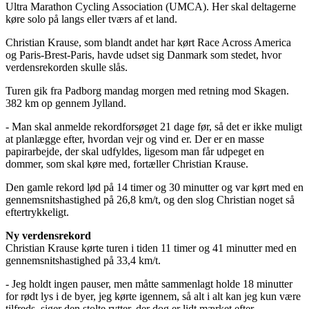
Ultra Marathon Cycling Association (UMCA). Her skal deltagerne
køre solo på langs eller tværs af et land.
Christian Krause, som blandt andet har kørt Race Across America
og Paris-Brest-Paris, havde udset sig Danmark som stedet, hvor
verdensrekorden skulle slås.
Turen gik fra Padborg mandag morgen med retning mod Skagen.
382 km op gennem Jylland.
- Man skal anmelde rekordforsøget 21 dage før, så det er ikke muligt
at planlægge efter, hvordan vejr og vind er. Der er en masse
papirarbejde, der skal udfyldes, ligesom man får udpeget en
dommer, som skal køre med, fortæller Christian Krause.
Den gamle rekord lød på 14 timer og 30 minutter og var kørt med en
gennemsnitshastighed på 26,8 km/t, og den slog Christian noget så
eftertrykkeligt.
Ny verdensrekord
Christian Krause kørte turen i tiden 11 timer og 41 minutter med en
gennemsnitshastighed på 33,4 km/t.
- Jeg holdt ingen pauser, men måtte sammenlagt holde 18 minutter
for rødt lys i de byer, jeg kørte igennem, så alt i alt kan jeg kun være
tilfreds, siger den stolte rytter, der dog er lidt mærket efter