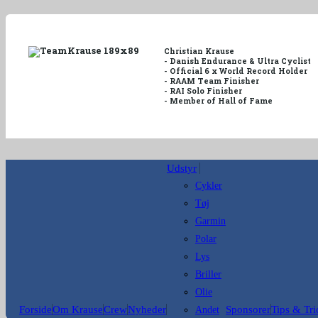
Christian Krause
- Danish Endurance & Ultra Cyclist
- Official 6 x World Record Holder
- RAAM Team Finisher
- RAI Solo Finisher
- Member of Hall of Fame
Udstyr
Cykler
Tøj
Garmin
Polar
Lys
Briller
Olie
Forside
Om Krause
Crew
Nyheder
Sponsorer
Tips & Tri
Andet