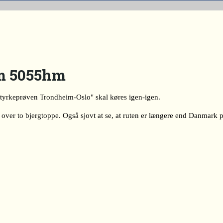
km 5055hm
Styrkeprøven Trondheim-Oslo" skal køres igen-igen.
 over to bjergtoppe. Også sjovt at se, at ruten er længere end Danmark 