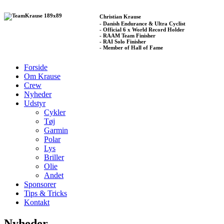
Christian Krause
- Danish Endurance & Ultra Cyclist
- Official 6 x World Record Holder
- RAAM Team Finisher
- RAI Solo Finisher
- Member of Hall of Fame
Forside
Om Krause
Crew
Nyheder
Udstyr
Cykler
Tøj
Garmin
Polar
Lys
Briller
Olie
Andet
Sponsorer
Tips & Tricks
Kontakt
Nyheder